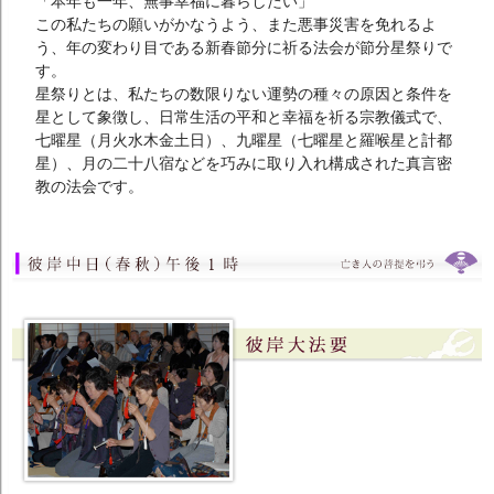
「本年も一年、無事幸福に暮らしたい」
この私たちの願いがかなうよう、また悪事災害を免れるよ
う、年の変わり目である新春節分に祈る法会が節分星祭りで
す。
星祭りとは、私たちの数限りない運勢の種々の原因と条件を
星として象徴し、日常生活の平和と幸福を祈る宗教儀式で、
七曜星（月火水木金土日）、九曜星（七曜星と羅喉星と計都
星）、月の二十八宿などを巧みに取り入れ構成された真言密
教の法会です。