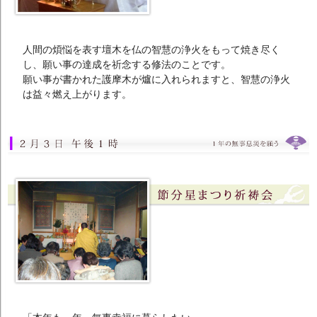
人間の煩悩を表す壇木を仏の智慧の浄火をもって焼き尽く
し、願い事の達成を祈念する修法のことです。
願い事が書かれた護摩木が爐に入れられますと、智慧の浄火
は益々燃え上がります。