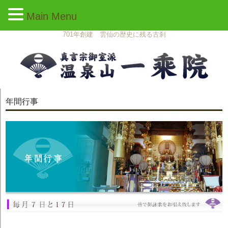
Main Menu
701年創建 雲仙の歴史に残る古刹
年間行事