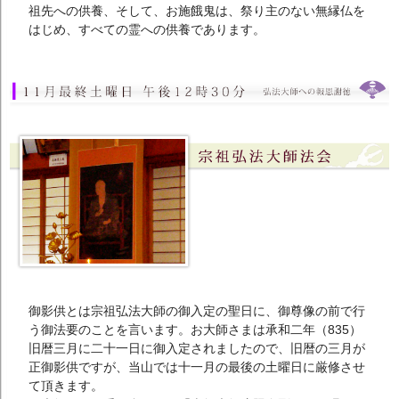
祖先への供養、そして、お施餓鬼は、祭り主のない無縁仏を
はじめ、すべての霊への供養であります。
御影供とは宗祖弘法大師の御入定の聖日に、御尊像の前で行
う御法要のことを言います。お大師さまは承和二年（835）
旧暦三月に二十一日に御入定されましたので、旧暦の三月が
正御影供ですが、当山では十一月の最後の土曜日に厳修させ
て頂きます。