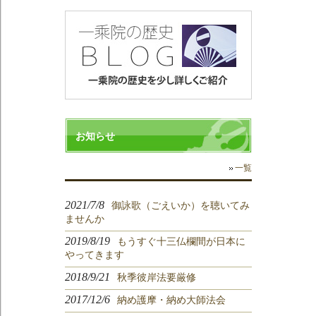
お知らせ
一覧
2021/7/8
御詠歌（ごえいか）を聴いてみ
ませんか
2019/8/19
もうすぐ十三仏欄間が日本に
やってきます
2018/9/21
秋季彼岸法要厳修
2017/12/6
納め護摩・納め大師法会